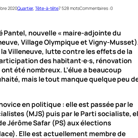
bre 2020
Quartier
, 
Tête-à-tête
7 528 mots
Commentaires :
0
é Pantel, nouvelle « maire-adjointe du
eneuve, Village Olympique et Vigny-Musset)
 la Villeneuve, lutte contre les effets de la
participation des habitant·e·s, rénovation
s ont été nombreux. L’élue a beaucoup
haité, mais le tout manque quelque peu d
ovice en politique : elle est passée par le
istes (MJS) puis par le Parti socialiste, el
e de Jérôme Safar (PS) aux élections
lace). Elle est actuellement membre de