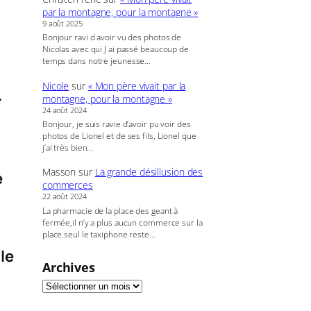
par la montagne, pour la montagne »
9 août 2025
Bonjour ravi d avoir vu des photos de
Nicolas avec qui J ai passé beaucoup de
temps dans notre jeunesse…
Nicole
sur
« Mon père vivait par la
.
montagne, pour la montagne »
24 août 2024
Bonjour, je suis ravie d’avoir pu voir des
photos de Lionel et de ses fils, Lionel que
j’ai très bien…
Masson
sur
La grande désillusion des
e
commerces
22 août 2024
La pharmacie de la place des geant à
fermée,il n’y a plus aucun commerce sur la
place.seul le taxiphone reste…
le
Archives