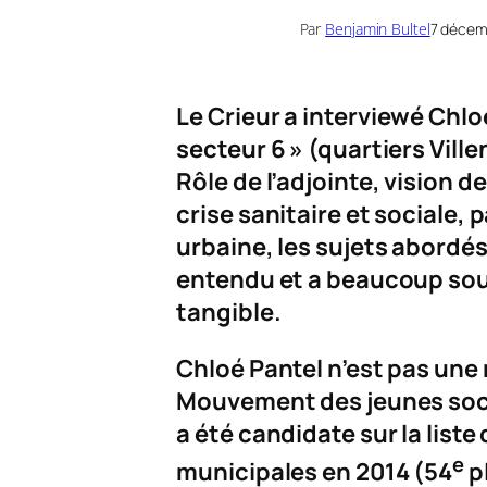
Par
Benjamin Bultel
7 décem
L
e Crieur
a interviewé Chlo
secteur 6 » (quartiers Vill
Rôle de l’adjointe, vision de
crise sanitaire et sociale, 
urbaine, les sujets abordé
entendu et a beaucoup sou
tangible.
Chloé Pantel n’est pas une n
Mouvement des jeunes social
a été candidate sur la list
e
municipales en 2014 (54
p