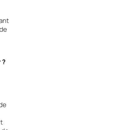
tant
 de
 ?
 de
nt