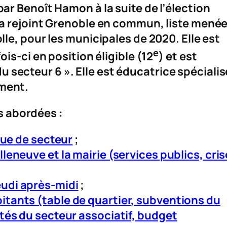
par Benoît Hamon à la suite de l’élection
e a rejoint Grenoble en commun, liste mené
olle, pour les municipales de 2020. Elle est
e
fois-ci en position éligible (12
) et est
 secteur 6 ». Elle est éducatrice spécialis
ement.
 abordées :
’élue de secteur
;
illeneuve et la mairie (services publics, cris
eudi après-midi
;
bitants (table de quartier, subventions du
ultés du secteur associatif, budget