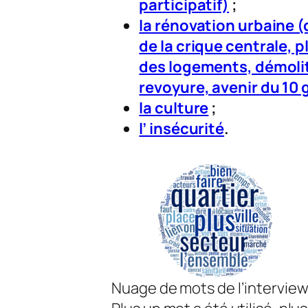
participatif)
;
la rénovation urbaine
de la crique centrale,
des logements, démoliti
revoyure, avenir du 10 g
la culture
;
l’ insécurité
.
Nuage de mots de l’interview