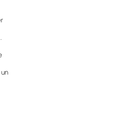
er
.
e
a un