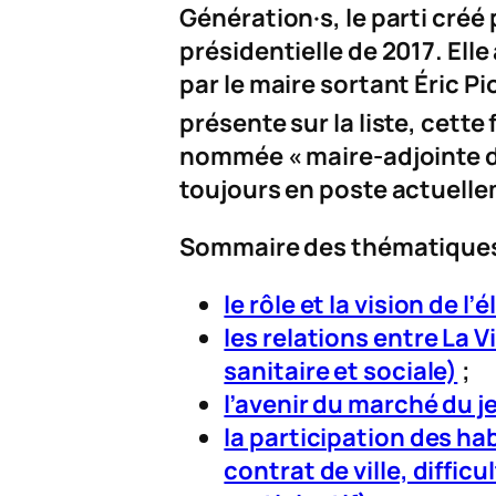
Génération·s, le parti créé 
présidentielle de 2017. Ell
par le maire sortant Éric Pi
présente sur la liste, cette 
nommée « maire-adjointe du
toujours en poste actuell
Sommaire des thématiques
le rôle et la vision de l
les relations entre La V
sanitaire et sociale)
;
l’avenir du marché du j
la participation des ha
contrat de ville, diffic