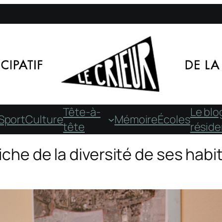
Tête-à-
Le blo
Sport
Culture
Mémoire
Écoles
tête
résid
riche de la diversité de ses habi