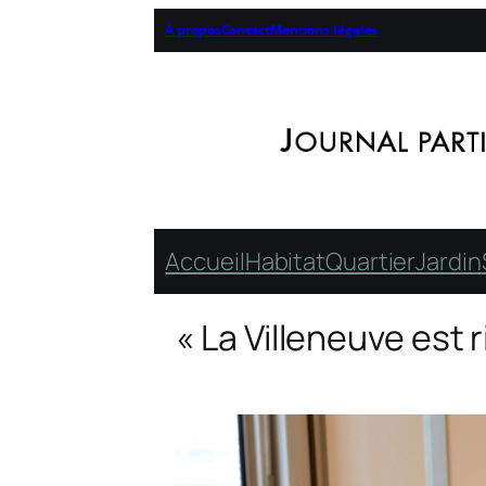
À propos
Contact
Mentions légales
Accueil
Habitat
Quartier
Jardin
« La Villeneuve est 