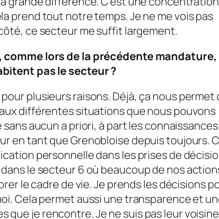
 la grande différence. C’est une concentration
ela prend tout notre temps. Je ne me vois pas
côté, ce secteur me suffit largement.
ée, comme lors de la précédente mandature,
abitent pas le secteur ?
 pour plusieurs raisons. Déjà, ça nous permet
 aux différentes situations que nous pouvons
ée sans aucun
a priori
, à part les connaissances
eur en tant que Grenobloise depuis toujours. 
ication personnelle dans les prises de décisio
t dans le secteur 6 où beaucoup de nos action
iorer le cadre de vie. Je prends les décisions p
 moi. Cela permet aussi une transparence et u
 que je rencontre. Je ne suis pas leur voisine