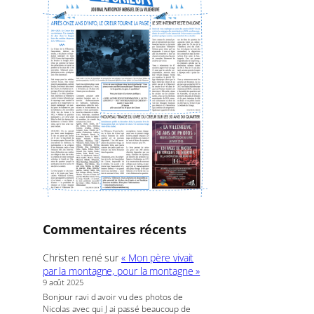
c
h
e
r
Commentaires récents
Christen rené
sur
« Mon père vivait
par la montagne, pour la montagne »
9 août 2025
Bonjour ravi d avoir vu des photos de
Nicolas avec qui J ai passé beaucoup de