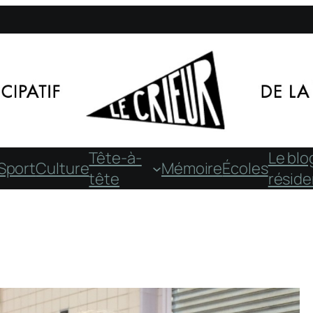
Tête-à-
Le blo
Sport
Culture
Mémoire
Écoles
tête
résid