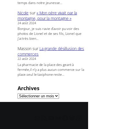
temps dans notre jeunesse…
Nicole
sur
« Mon père vivait par la
montagne, pour la montagne »
24 août 2024
Bonjour, je suis ravie d’avoir pu voir des
photos de Lionel et de ses fils, Lionel que
j’ai très bien…
Masson
sur
La grande désillusion des
commerces
22 août 2024
La pharmacie de la place des geant à
fermée,il n’y a plus aucun commerce sur la
place.seul le taxiphone reste…
Archives
redaction@lecrieur.net
Flux RSS
YouTube
Flickr
Facebook
Twitter
Instagram