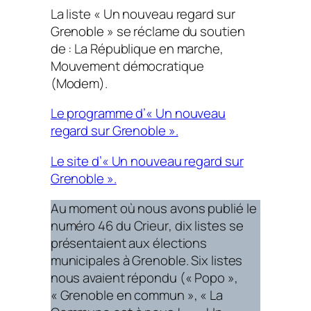
La liste « Un nouveau regard sur
Grenoble » se réclame du soutien
de : La République en marche,
Mouvement démocratique
(Modem).
Le programme d’« Un nouveau
regard sur Grenoble ».
Le site d’« Un nouveau regard sur
Grenoble ».
Au moment où nous avons publié le
numéro 46 du
Crieur
, dix listes se
présentaient aux élections
municipales à Grenoble. Six listes
nous avaient répondu (« Popo »,
« Grenoble en commun », « La