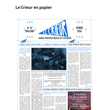
c
Le Crieur en papier
h
e
r
c
h
e
r