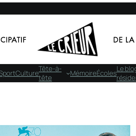
Tête-à-
Le blo
Sport
Culture
Mémoire
Écoles
tête
résid