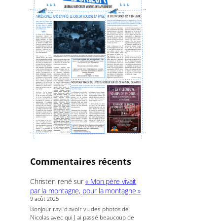
c
h
e
r
Commentaires récents
Christen rené
sur
« Mon père vivait
par la montagne, pour la montagne »
9 août 2025
Bonjour ravi d avoir vu des photos de
Nicolas avec qui J ai passé beaucoup de