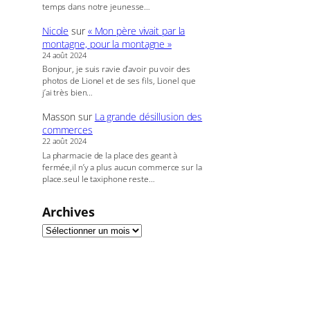
temps dans notre jeunesse…
Nicole
sur
« Mon père vivait par la
montagne, pour la montagne »
24 août 2024
Bonjour, je suis ravie d’avoir pu voir des
photos de Lionel et de ses fils, Lionel que
j’ai très bien…
Masson
sur
La grande désillusion des
commerces
22 août 2024
La pharmacie de la place des geant à
fermée,il n’y a plus aucun commerce sur la
place.seul le taxiphone reste…
Archives