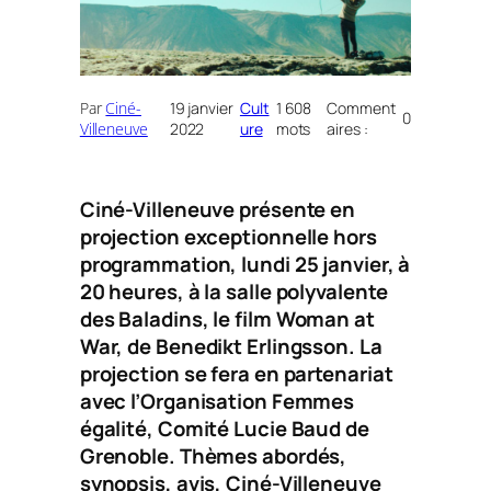
Par
Ciné-
19 janvier
Cult
1 608
Comment
0
Villeneuve
2022
ure
mots
aires :
Ciné-Villeneuve présente en
projection exceptionnelle hors
programmation, lundi 25 janvier, à
20 heures, à la salle polyvalente
des Baladins, le film
Woman
at
War, de Benedikt Erlingsson.
La
projection se fera en partenariat
avec l’Organisation Femmes
égalité, Comité Lucie Baud de
Grenoble. Thèmes abordés,
synopsis, avis, Ciné-Villeneuve