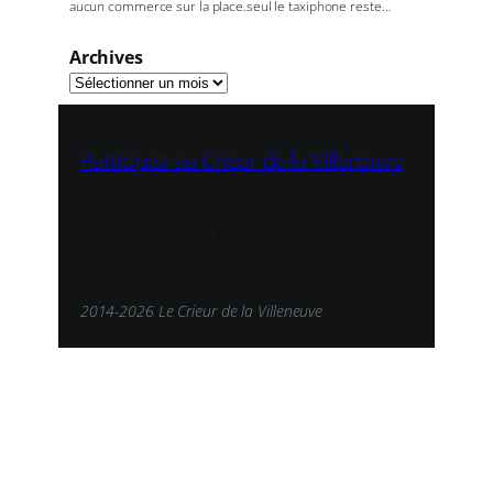
aucun commerce sur la place.seul le taxiphone reste…
Archives
Participez au Crieur de la Villeneuve
redaction@lecrieur.net
Flux RSS
YouTube
Flickr
Facebook
Twitter
Instagram
2014-2026 Le Crieur de la Villeneuve