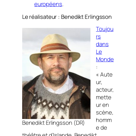
européens
.
Le réalisateur : Benedikt Erlingsson
Toujou
rs
dans
Le
Monde
:
« Aute
ur,
acteur,
mette
ur en
scène,
homm
Benedikt Erlingsson (DR)
e de
théâtre et d’Islande, Benedikt