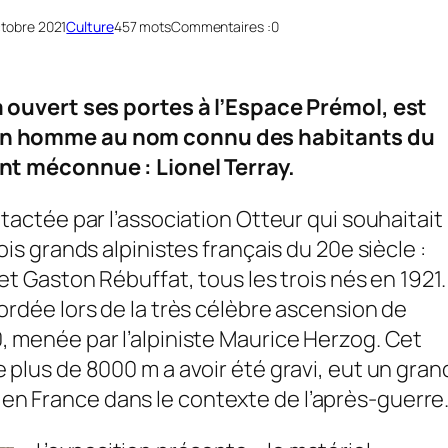
ctobre 2021
Culture
457 mots
Commentaires :
0
a ouvert ses portes à l’Espace Prémol, est
 un homme au nom connu des habitants du
ent méconnue : Lionel Terray.
ntactée par l’association Otteur qui souhaitait
ois grands alpinistes français du 20e siècle :
et Gaston Rébuffat, tous les trois nés en 1921. 
ordée lors de la très célèbre ascension de
, menée par l’alpiniste Maurice Herzog. Cet
 plus de 8000 m a avoir été gravi, eut un gran
n France dans le contexte de l’après-guerre