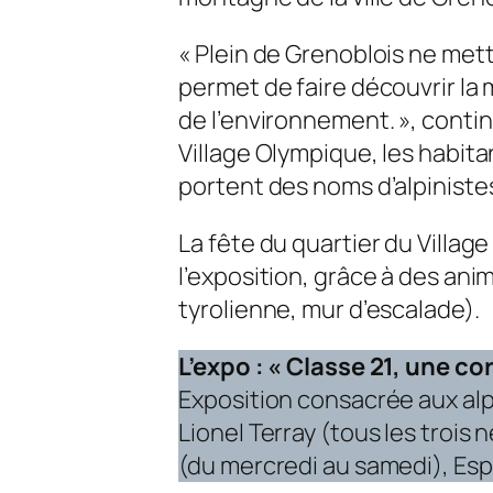
« Plein de Grenoblois ne met
permet de faire découvrir la 
de l’environnement. », conti
Village Olympique, les habit
portent des noms d’alpinistes
La fête du quartier du Villag
l’exposition, grâce à des ani
tyrolienne, mur d’escalade).
L’expo : « Classe 21, une c
Exposition consacrée aux alp
Lionel Terray (tous les trois
(du mercredi au samedi), Esp