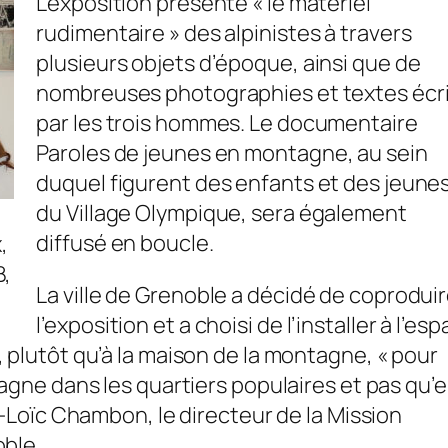
L’exposition présente « le matériel
rudimentaire » des alpinistes à travers
plusieurs objets d’époque, ainsi que de
nombreuses photographies et textes écr
par les trois hommes. Le documentaire
Paroles de jeunes en montagne
, au sein
duquel figurent des enfants et des jeune
du Village Olympique, sera également
diffusé en boucle.
,
B,
La ville de Grenoble a décidé de coprodui
l’exposition et a choisi de l’installer à l’es
 plutôt qu’à la maison de la montagne, « pour
tagne dans les quartiers populaires et pas qu’
re-Loïc Chambon, le directeur de la Mission
oble.