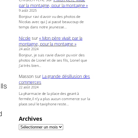
par la montagne, pour la montagne »
9 août 2025
Bonjour ravi d avoir vu des photos de
Nicolas avec qui J ai passé beaucoup de
temps dans notre jeunesse…
Nicole
sur
« Mon père vivait par la
montagne, pour la montagne »
24 août 2024
Bonjour, je suis ravie d’avoir pu voir des
photos de Lionel et de ses fils, Lionel que
j’ai très bien…
Masson
sur
La grande désillusion des
commerces
Ils
22 août 2024
La pharmacie de la place des geant à
fermée,il n’y a plus aucun commerce sur la
place.seul le taxiphone reste…
d
Archives
.