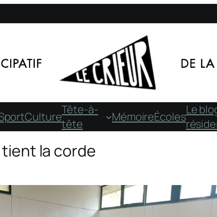
Tête-à-
Le blo
Sport
Culture
Mémoire
Écoles
tête
résid
 tient la corde