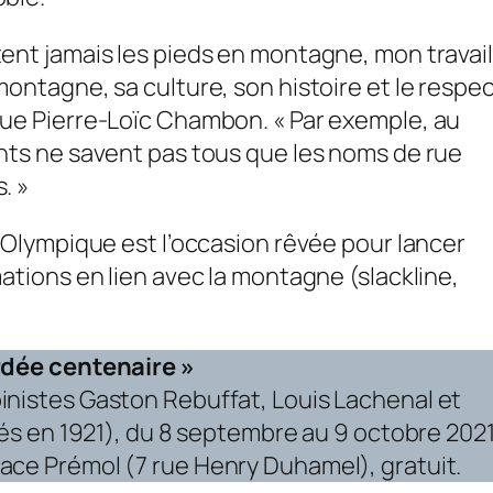
tent jamais les pieds en montagne, mon travail
montagne, sa culture, son histoire et le respe
nue Pierre-Loïc Chambon. « Par exemple, au
ants ne savent pas tous que les noms de rue
. »
e Olympique est l’occasion rêvée pour lancer
mations en lien avec la montagne (slackline,
ordée centenaire »
inistes Gaston Rebuffat, Louis Lachenal et
 nés en 1921), du 8 septembre au 9 octobre 202
ace Prémol (7 rue Henry Duhamel), gratuit.