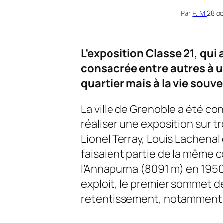
Par
F. M.
28 o
L’exposition Classe 21, qui 
consacrée entre autres à
quartier mais à la vie souv
La ville de Grenoble a été co
réaliser une exposition sur tr
Lionel Terray, Louis Lachenal 
faisaient partie de la même c
l’Annapurna (8091 m) en 1950
exploit, le premier sommet de
retentissement, notamment e