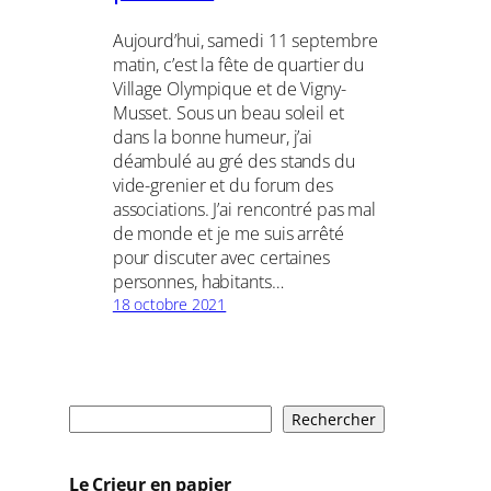
Aujourd’hui, samedi 11 septembre
matin, c’est la fête de quartier du
Village Olympique et de Vigny-
Musset. Sous un beau soleil et
dans la bonne humeur, j’ai
déambulé au gré des stands du
vide-grenier et du forum des
associations. J’ai rencontré pas mal
de monde et je me suis arrêté
pour discuter avec certaines
personnes, habitants…
18 octobre 2021
R
Rechercher
e
c
Le Crieur en papier