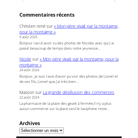
Commentaires récents
Christen rené
sur
« Mon père vivait par la montagne,
pour la montagne »
9 août 2025
Bonjour ravi d avoir vu des photos de Nicolas avec qui J ai
passé beaucoup de temps dans notre jeunesse…
Nicole
sur
« Mon père vivait par la montagne, pour la
montagne »
24 août 2024
Bonjour, je suis ravie d’avoir pu voir des photos de Lionel et
de ses fils, Lionel que j’ai très bien…
Masson
sur
La grande désillusion des commerces
22 août 2024
La pharmacie de la place des geant à fermée,il n’y a plus
aucun commerce sur la place.seul le taxiphone reste…
Archives