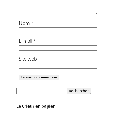
Nom
*
E-mail
*
Site web
R
Rechercher
e
c
Le Crieur en papier
h