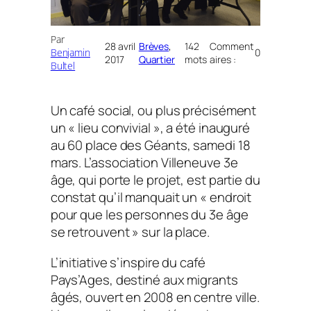
Par
28 avril
Brèves
, 
142
Comment
Benjamin
0
2017
Quartier
mots
aires :
Bultel
Un café social, ou plus précisément
un « lieu convivial », a été inauguré
au 60 place des Géants, samedi 18
mars. L’association Villeneuve 3e
âge, qui porte le projet, est partie du
constat qu’il manquait un « endroit
pour que les personnes du 3e âge
se retrouvent » sur la place.
L’initiative s’inspire du café
Pays’Ages, destiné aux migrants
âgés, ouvert en 2008 en centre ville.