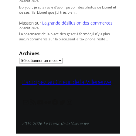
24 août 2024
Bonjour, je suis ravie d’avoir pu voir des photos de Lionel et
de ses fils, Lionel que j’ai très bien…
Masson
sur
La grande désillusion des commerces
22 août 2024
La pharmacie de la place des geant à fermée,il n’y a plus
aucun commerce sur la place.seul le taxiphone reste…
Archives
Participez au Crieur de la Villeneuve
redaction@lecrieur.net
Flux RSS
YouTube
Flickr
Facebook
Twitter
Instagram
2014-2026 Le Crieur de la Villeneuve