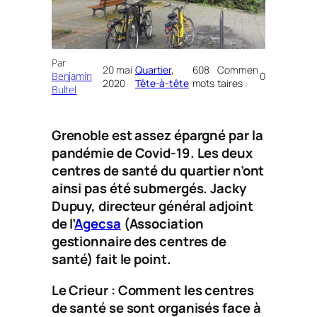
Par
20 mai
Quartier
, 
608
Commen
Benjamin
0
2020
Tête-à-tête
mots
taires :
Bultel
Grenoble est assez épargné par la
pandémie de Covid-19. Les deux
centres de santé du quartier n’ont
ainsi pas été submergés. Jacky
Dupuy, directeur général adjoint
de l’
Agecsa
(Association
gestionnaire des centres de
santé) fait le point.
Le Crieur
: Comment les centres
de santé se sont organisés face à