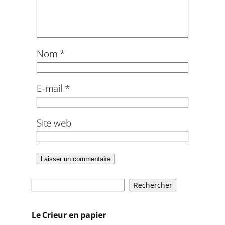
Nom
*
E-mail
*
Site web
R
Rechercher
e
c
Le Crieur en papier
h