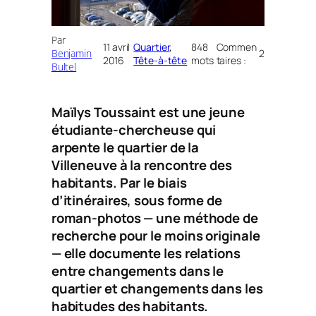
Par
11 avril
Quartier
, 
848
Commen
Benjamin
2
2016
Tête-à-tête
mots
taires :
Bultel
Maïlys Toussaint est une jeune
étudiante-chercheuse qui
arpente le quartier de la
Villeneuve à la rencontre des
habitants. Par le biais
d’itinéraires, sous forme de
roman-photos — une méthode de
recherche pour le moins originale
— elle documente les relations
entre changements dans le
quartier et changements dans les
habitudes des habitants.