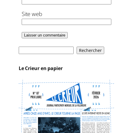
Site web
R
Rechercher
e
c
Le Crieur en papier
h
e
r
c
h
e
r