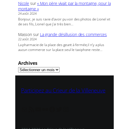
Nicole
sur
« Mon père vivait par la montagne, pour la
montagne »
24 août 2024
Bonjour, je suis ravie d’avoir pu voir des photos de Lionel et
de ses fils, Lionel que j’ai très bien…
Masson
sur
La grande désillusion des commerces
22 août 2024
La pharmacie de la place des geant à fermée,il n’y a plus
aucun commerce sur la place.seul le taxiphone reste…
Archives
Participez au Crieur de la Villeneuve
redaction@lecrieur.net
Flux RSS
YouTube
Flickr
Facebook
Twitter
Instagram