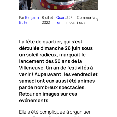
Par
Benjamin
8 juillet
Quart
327
Commenta
0
Bultel
2022
ier
mots
ires :
La fête de quartier, qui s’est
déroulée dimanche 26 juin sous
un soleil radieux, marquait le
lancement des 50 ans de la
Villeneuve. Un an de festivités à
venir ! Auparavant, les vendredi et
samedi ont eux aussi été animés
par de nombreux spectacles.
Retour en images sur ces
événements.
Elle a été compliquée à organiser