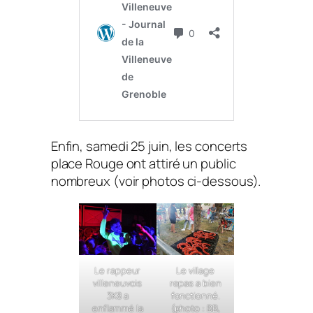
Enfin, samedi 25 juin, les concerts
place Rouge ont attiré un public
nombreux (voir photos ci-dessous).
Le rappeur
Le village
villeneuvois
repas a bien
3K8 a
fonctionné.
enflammé la
(photo : BB,