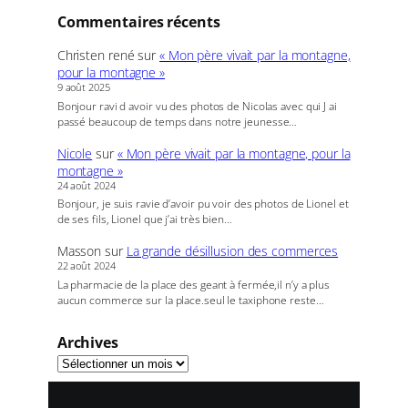
Commentaires récents
Christen rené
sur
« Mon père vivait par la montagne,
pour la montagne »
9 août 2025
Bonjour ravi d avoir vu des photos de Nicolas avec qui J ai
passé beaucoup de temps dans notre jeunesse…
Nicole
sur
« Mon père vivait par la montagne, pour la
montagne »
24 août 2024
Bonjour, je suis ravie d’avoir pu voir des photos de Lionel et
de ses fils, Lionel que j’ai très bien…
Masson
sur
La grande désillusion des commerces
22 août 2024
La pharmacie de la place des geant à fermée,il n’y a plus
aucun commerce sur la place.seul le taxiphone reste…
Archives