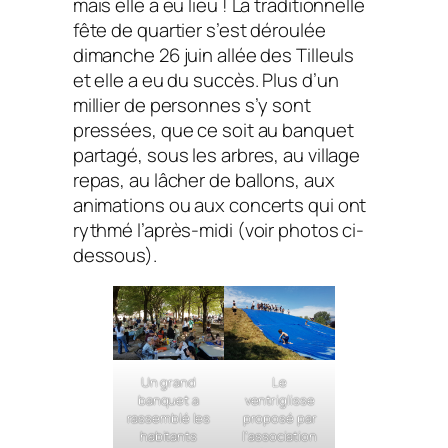
mais elle a eu lieu ! La traditionnelle
fête de quartier s’est déroulée
dimanche 26 juin allée des Tilleuls
et elle a eu du succès. Plus d’un
millier de personnes s’y sont
pressées, que ce soit au banquet
partagé, sous les arbres, au village
repas, au lâcher de ballons, aux
animations ou aux concerts qui ont
rythmé l’après-midi (voir photos ci-
dessous).
Un grand
Le
banquet a
ventriglisse
rassemblé les
proposé par
habitants
l’association