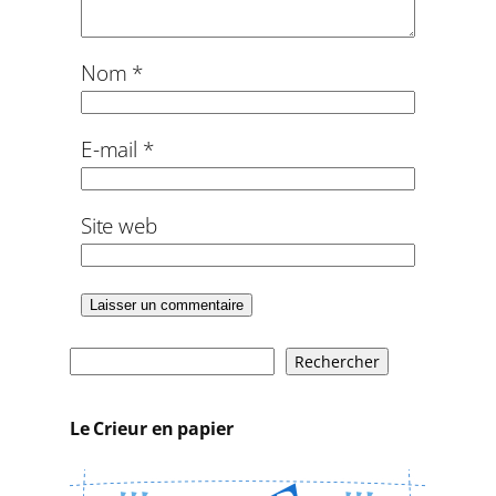
Nom
*
E-mail
*
Site web
R
Rechercher
e
c
Le Crieur en papier
h
e