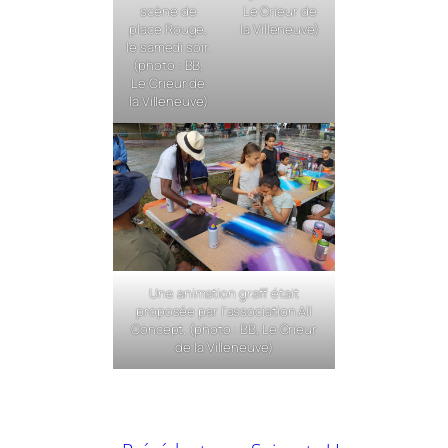
scène de
Le Crieur de
place Rouge,
la Villeneuve)
le samedi soir.
(photo : BB,
Le Crieur de
la Villeneuve)
Une animation graff était
proposée par l’association All
Concept. (photo : BB, Le Crieur
de la Villeneuve)