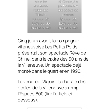
sous les
All Concept a
arbres de
particulièrem
l’allée des
ent séduit les
Tilleuls.
enfants.
(photo : BB,
(photo : BB,
Le Crieur de
Le Crieur de
la Villeneuve)
la Villeneuve)
Cinq jours avant, la compagnie
villeneuvoise Les Petits Poids
présentait son spectacle
Rêve de
Chine
, dans le cadre des 50 ans de
la Villeneuve. Un spectacle déjà
monté dans le quartier en 1996.
Le vendredi 24 juin, la chorale des
écoles de la Villeneuve a rempli
l’Espace 600 (lire l’article ci-
dessous).