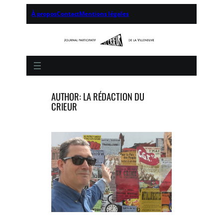
Aller
À propos
Contact
Mentions légales
au
contenu
AUTHOR: LA RÉDACTION DU
CRIEUR