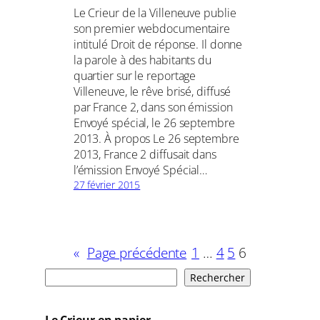
Le Crieur de la Villeneuve publie
son premier webdocumentaire
intitulé Droit de réponse. Il donne
la parole à des habitants du
quartier sur le reportage
Villeneuve, le rêve brisé, diffusé
par France 2, dans son émission
Envoyé spécial, le 26 septembre
2013. À propos Le 26 septembre
2013, France 2 diffusait dans
l’émission Envoyé Spécial…
27 février 2015
«
Page précédente
1
…
4
5
6
R
Rechercher
e
c
Le Crieur en papier