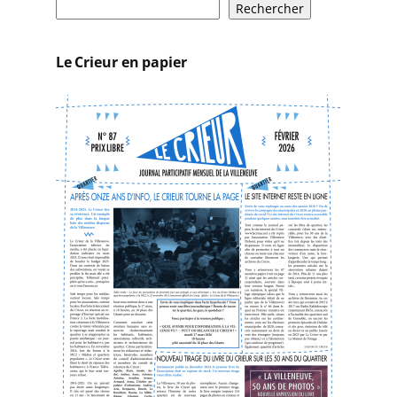
R
Rechercher
e
c
Le Crieur en papier
h
e
r
c
h
e
r