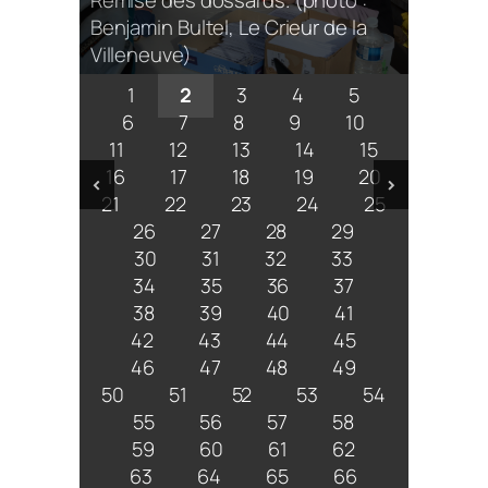
Remise des dossards. (photo :
Benjamin Bultel, Le Crieur de la
Villeneuve)
1
2
3
4
5
6
7
8
9
10
11
12
13
14
15
16
17
18
19
20
<
>
21
22
23
24
25
26
27
28
29
30
31
32
33
34
35
36
37
38
39
40
41
42
43
44
45
46
47
48
49
50
51
52
53
54
55
56
57
58
59
60
61
62
63
64
65
66