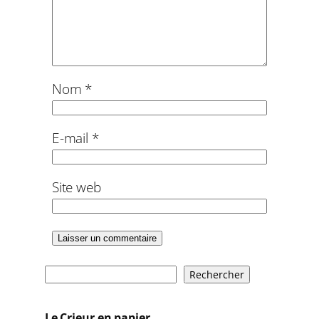
Nom
*
E-mail
*
Site web
R
Rechercher
e
c
Le Crieur en papier