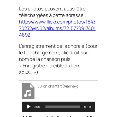
Les photos peuvent aussi être
téléchargées à cette adresse :
https://www.flickr.com/photos/1643
70232@N02/albums/7215770917401
4892
L’enregistrement de la chorale (pour
le téléchargement, clic droit sur le
nom de la chanson puis
« Enregistrez la cible du lien
sous… ») :
1. Si on chantait (Vianney)
L
00:00
00:00
e
c