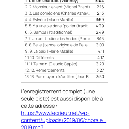
1.
1. Si on chantait (Vianney)
5:04
t
2.
2. Monsieur le vent (Michel Briant)
2:16
e
3.
3. Les comédiens (Charles Aznavour)
2:13
u
4.
4. Sylvère (Marie Mazille)
3:59
r
5.
5. Y a une pie dans l'poirier (traditionnel)
4:39
a
6.
6. Bambali (traditionnel)
2:49
u
7.
7. Un petit indien des Andes (Pierre Chêne)
3:16
d
8.
8. Belle (bande-originale de Belle et Sébastien, Cécile Aubry et Daniel White)
3:00
i
9.
9. La paix (Marie Mazille)
4:11
o
10.
10. Différents
4:17
11.
11. Ta main (Claudio Capéo)
3:20
12.
12. Remerciements
3:27
13.
13. Pas moyen d's'arrêter (Jean Blanchard)
3:50
L’enregistrement complet (une
seule piste) est aussi disponible à
cette adresse :
https://www.lecrieur.net/wp-
content/uploads/2019/06/chorale_
2019.mp3