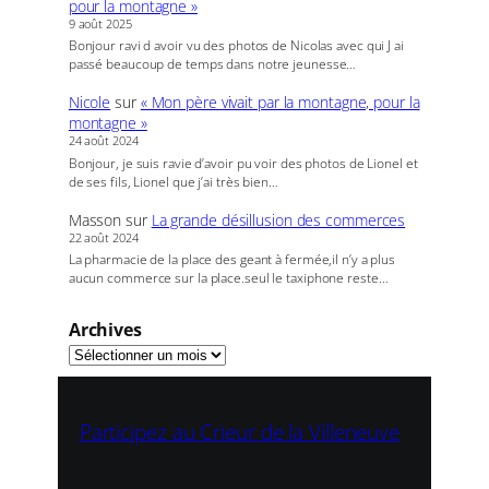
pour la montagne »
9 août 2025
Bonjour ravi d avoir vu des photos de Nicolas avec qui J ai
passé beaucoup de temps dans notre jeunesse…
Nicole
sur
« Mon père vivait par la montagne, pour la
montagne »
24 août 2024
Bonjour, je suis ravie d’avoir pu voir des photos de Lionel et
de ses fils, Lionel que j’ai très bien…
Masson
sur
La grande désillusion des commerces
22 août 2024
La pharmacie de la place des geant à fermée,il n’y a plus
aucun commerce sur la place.seul le taxiphone reste…
Archives
Participez au Crieur de la Villeneuve