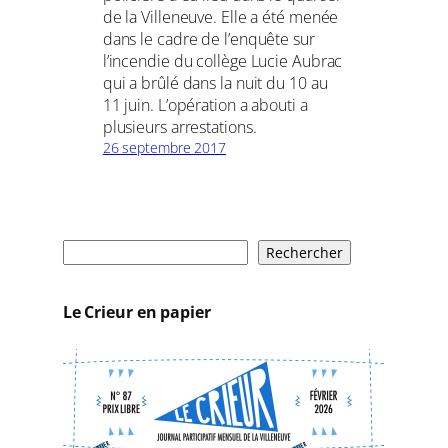
de la Villeneuve. Elle a été menée
dans le cadre de l’enquête sur
l’incendie du collège Lucie Aubrac
qui a brûlé dans la nuit du 10 au
11 juin. L’opération a abouti a
plusieurs arrestations.
26 septembre 2017
R
Rechercher
e
c
Le Crieur en papier
h
e
r
c
h