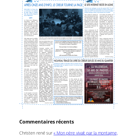
e
r
Commentaires récents
Christen rené
sur
« Mon père vivait par la montagne,