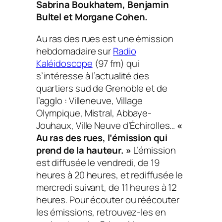
Sabrina Boukhatem, Benjamin
a
Bultel et Morgane Cohen.
u
d
Au ras des rues
est une émission
i
hebdomadaire sur
Radio
o
Kaléidoscope
(97 fm) qui
s’intéresse à l’actualité des
quartiers sud de Grenoble et de
l’agglo : Villeneuve, Village
Olympique, Mistral, Abbaye-
Jouhaux, Ville Neuve d’Échirolles…
«
Au ras des rues, l’émission qui
prend de la hauteur. »
L’émission
est diffusée le vendredi, de 19
heures à 20 heures, et rediffusée le
mercredi suivant, de 11 heures à 12
heures. Pour écouter ou réécouter
les émissions, retrouvez-les en