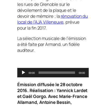
les rues de Grenoble sur le
dévoilement de la plaque et le
devoir de mémoire ; la
rénovation du
local de l’AJA Villeneuve
, prévue
pour la fin 2017.
La sélection musicale de l’émission
a été faite par Armand, un fidèle
auditeur.
L
00:00
00:00
e
c
Émission diffusée le 28 octobre
t
2016. Réalisation : Yannick Lardet
e
et Gaël Gorgo. Avec Marie-France
u
Allamand, Antoine Bessin,
r