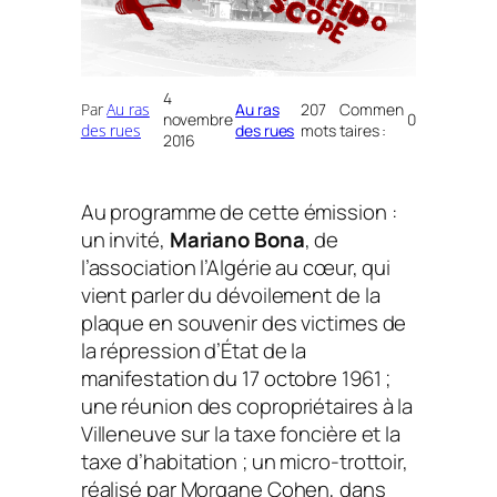
4
Par
Au ras
Au ras
207
Commen
novembre
0
des rues
des rues
mots
taires :
2016
Au programme de cette émission :
un invité,
Mariano Bona
, de
l’association l’Algérie au cœur, qui
vient parler du dévoilement de la
plaque en souvenir des victimes de
la répression d’État de la
manifestation du 17 octobre 1961 ;
une réunion des copropriétaires à la
Villeneuve sur la taxe foncière et la
taxe d’habitation ; un micro-trottoir,
réalisé par Morgane Cohen, dans