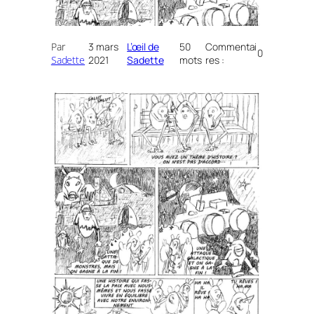
Par
3 mars
L’œil de
50
Commentai
0
Sadette
2021
Sadette
mots
res :