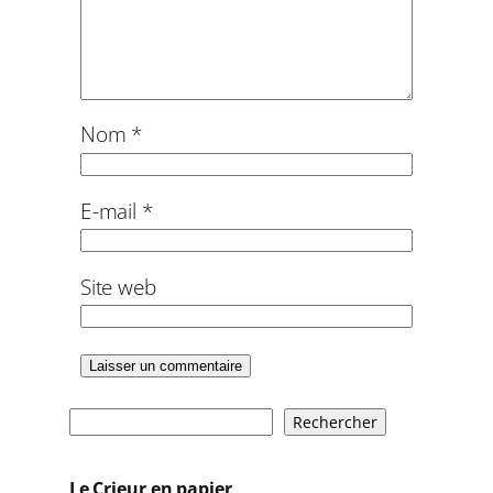
Nom
*
E-mail
*
Site web
R
Rechercher
e
c
Le Crieur en papier