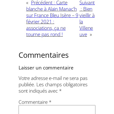
«
Précédent :
Carte
Suivant
blanche à Alain Manac’h
:
Bien
sur France Bleu Isère – 9
vieillir à
février 2021 :
la
associations, ça ne
Villene
tourne pas rond !
uve
»
Commentaires
Laisser un commentaire
Votre adresse e-mail ne sera pas
publiée.
Les champs obligatoires
sont indiqués avec
*
Commentaire
*