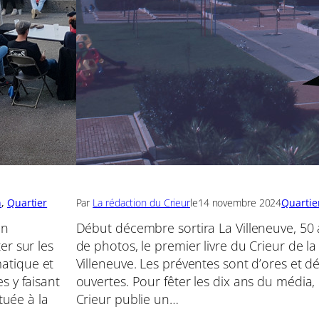
n
, 
Quartier
Par
La rédaction du Crieur
le
14 novembre 2024
Quartie
un
Début décembre sortira La Villeneuve, 50
er sur les
de photos, le premier livre du Crieur de la
atique et
Villeneuve. Les préventes sont d’ores et dé
s y faisant
ouvertes. Pour fêter les dix ans du média,
tuée à la
Crieur publie un…