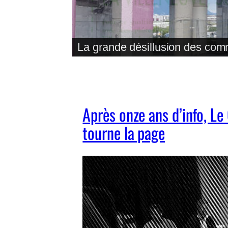
La grande désillusion des co
Après onze ans d’info, Le
tourne la page