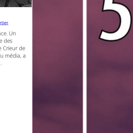
tier
nce. Un
te des
e Crieur de
 du média, a
…