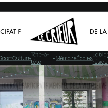
Tête-à-
Le blo
Sport
Culture
Mémoire
Écoles
tête
résid