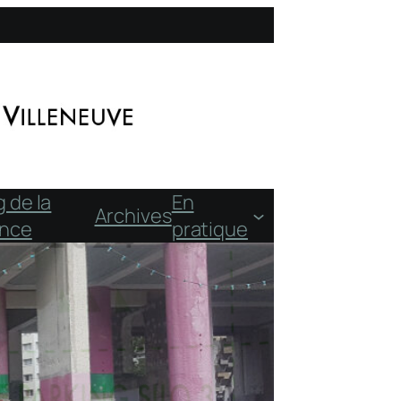
g de la
En
Archives
ence
pratique