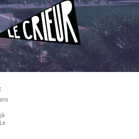
r
 ans
jà
 Le