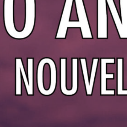
Bonjour, je suis ravie d’avoir pu voir des
photos de Lionel et de ses fils, Lionel que
j’ai très bien…
Masson
sur
La grande désillusion des
commerces
22 août 2024
La pharmacie de la place des geant à
fermée,il n’y a plus aucun commerce sur la
place.seul le taxiphone reste…
Archives